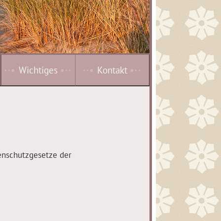
··•
Wichtiges
•··
··•
Kontakt
•··
enschutzgesetze der