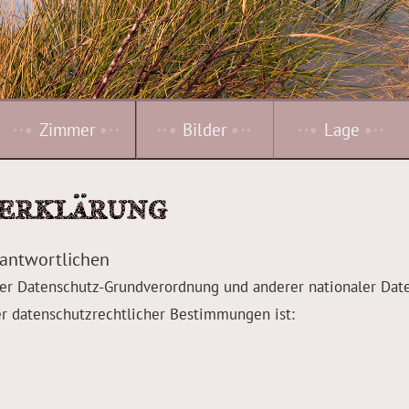
··•
Zimmer
•··
··•
Bilder
•··
··•
Lage
•··
erklärung
rantwortlichen
der Datenschutz-Grundverordnung und anderer nationaler Dat
er datenschutzrechtlicher Bestimmungen ist: