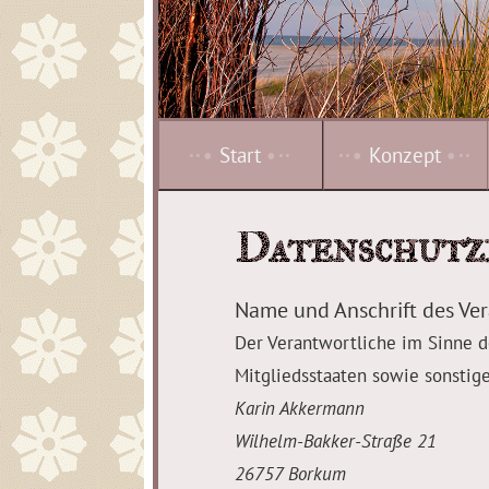
··•
Start
•··
··•
Konzept
•··
Datenschutz
Name und Anschrift des Ve
Der Verantwortliche im Sinne 
Mitgliedsstaaten sowie sonstig
Karin Akkermann
Wilhelm-Bakker-Straße 21
26757 Borkum